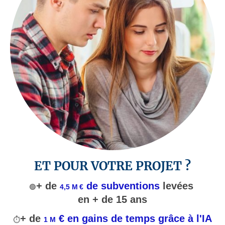
ET POUR VOTRE PROJET ?
+ de
de subventions
levées
🟢
4,5 M €
en + de 15 ans
+ de
€ en gains de temps grâce à l'IA
⏱️
1 M