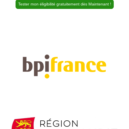
Tester mon éligibilité gratuitement dès Maintenant !
Avec la participation financière de :